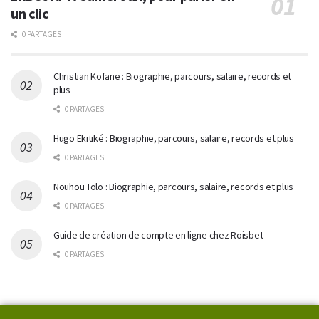
un clic
0 PARTAGES
Christian Kofane : Biographie, parcours, salaire, records et
plus
0 PARTAGES
Hugo Ekitiké : Biographie, parcours, salaire, records et plus
0 PARTAGES
Nouhou Tolo : Biographie, parcours, salaire, records et plus
0 PARTAGES
Guide de création de compte en ligne chez Roisbet
0 PARTAGES