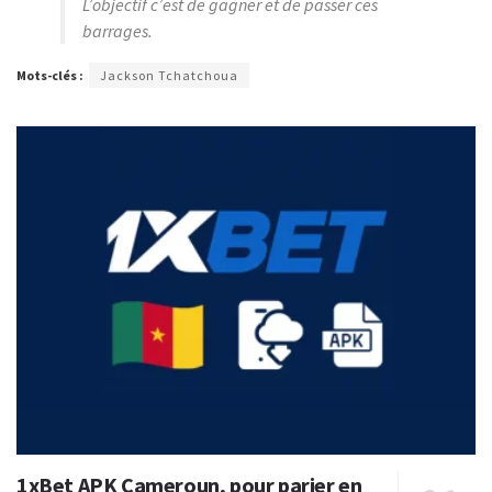
L’objectif c’est de gagner et de passer ces
barrages.
Mots-clés :
Jackson Tchatchoua
1xBet APK Cameroun, pour parier en