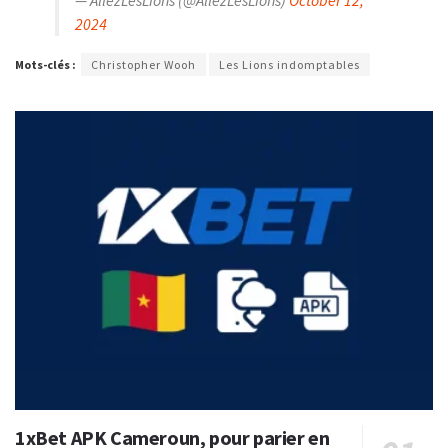
— AllezLesLions (@AllezLesLions)
October 12,
2024
Mots-clés :
Christopher Wooh
Les Lions indomptables
1xBet APK Cameroun, pour parier en