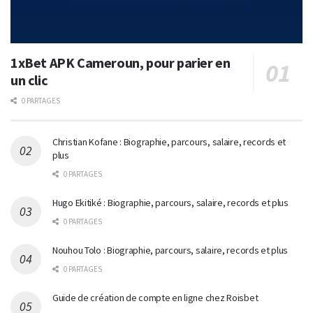
1xBet APK Cameroun, pour parier en
un clic
0 PARTAGES
Christian Kofane : Biographie, parcours, salaire, records et
plus
0 PARTAGES
Hugo Ekitiké : Biographie, parcours, salaire, records et plus
0 PARTAGES
Nouhou Tolo : Biographie, parcours, salaire, records et plus
0 PARTAGES
Guide de création de compte en ligne chez Roisbet