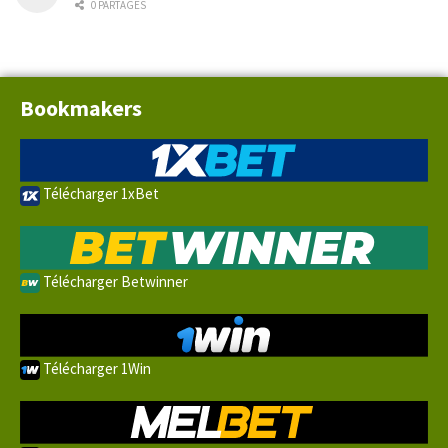
0 PARTAGES
Bookmakers
Télécharger 1xBet
Télécharger Betwinner
Télécharger 1Win