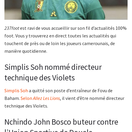
237foot
est ravi de vous accueillir sur son fil d’actualités 100%
foot. Vous y trouverez en direct toutes les actualités qui
touchent de près ou de loin les joueurs camerounais, de
manière quotidienne.
Simplis Soh nommé directeur
technique des Violets
Simplis Soh
a quitté son poste d’entraîneur de Fovu de
Baham.
Selon
Allez Les Lions
, il vient d’être nommé directeur
technique des Violets.
Nchindo John Bosco buteur contre