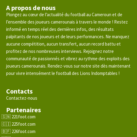
A propos de nous
Plongez au cœur de l’actualité du football au Cameroun et de
l’ensemble des joueurs camerounais à travers le monde ! Restez
informé en temps réel des dernières infos, des résultats
palpitants de nos joueurs et de leurs performances. Ne manquez
aucune compétition, aucun transfert, aucun record battu et
profitez de nos nombreuses interviews. Rejoignez notre
communauté de passionnés et vibrez au rythme des exploits des
joueurs camerounais. Rendez-vous sur notre site dès maintenant
pour vivre intensément le football des Lions Indomptables !
Contacts
Contactez-nous
Partenaires
221foot.com
225foot.com
226foot.com