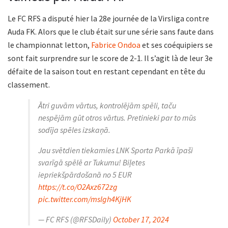
Le FC RFS a disputé hier la 28e journée de la Virsliga contre
Auda FK. Alors que le club était sur une série sans faute dans
le championnat letton,
Fabrice Ondoa
et ses coéquipiers se
sont fait surprendre sur le score de 2-1. Il s’agit là de leur 3e
défaite de la saison tout en restant cependant en tête du
classement.
Ātri guvām vārtus, kontrolējām spēli, taču
nespējām gūt otros vārtus. Pretinieki par to mūs
sodīja spēles izskaņā.
Jau svētdien tiekamies LNK Sporta Parkā īpaši
svarīgā spēlē ar Tukumu! Biļetes
iepriekšpārdošanā no 5 EUR
https://t.co/O2Axz672zg
pic.twitter.com/mslgh4KjHK
— FC RFS (@RFSDaily)
October 17, 2024