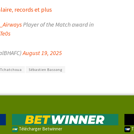
aire, records et plus
h_Airways
Player of the Match award in
Te0s
ialBHAFC)
August 19, 2025
 Tchatchoua
Sébastien Bassong
Télécharger Betwinner
T