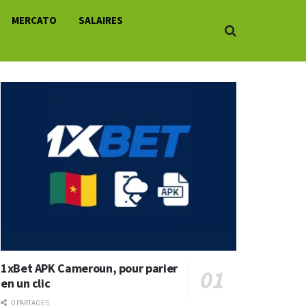
MERCATO
SALAIRES
1xBet APK Cameroun, pour parier
en un clic
0 PARTAGES