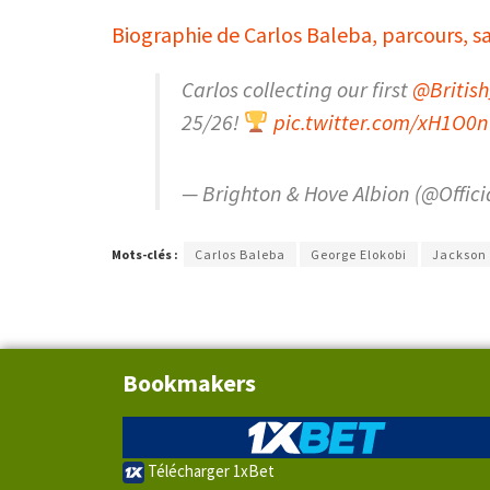
Biographie de Carlos Baleba, parcours, sal
Carlos collecting our first
@Britis
25/26!
pic.twitter.com/xH1O0n
— Brighton & Hove Albion (@Offic
Mots-clés :
Carlos Baleba
George Elokobi
Jackson
Bookmakers
Télécharger 1xBet