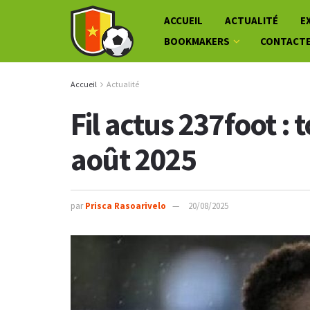
ACCUEIL
ACTUALITÉ
E
BOOKMAKERS
CONTACT
Accueil
Actualité
Fil actus 237foot : 
août 2025
par
Prisca Rasoarivelo
20/08/2025