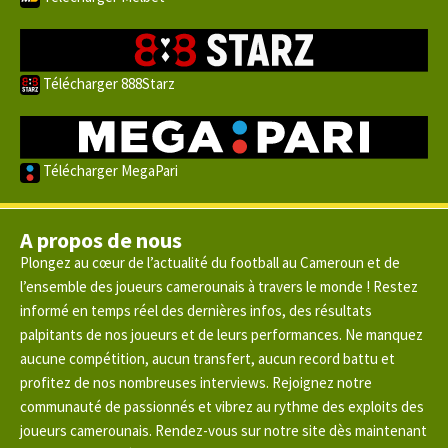
Télécharger 888Starz
Télécharger MegaPari
A propos de nous
Plongez au cœur de l’actualité du football au Cameroun et de
l’ensemble des joueurs camerounais à travers le monde ! Restez
informé en temps réel des dernières infos, des résultats
palpitants de nos joueurs et de leurs performances. Ne manquez
aucune compétition, aucun transfert, aucun record battu et
profitez de nos nombreuses interviews. Rejoignez notre
communauté de passionnés et vibrez au rythme des exploits des
joueurs camerounais. Rendez-vous sur notre site dès maintenant