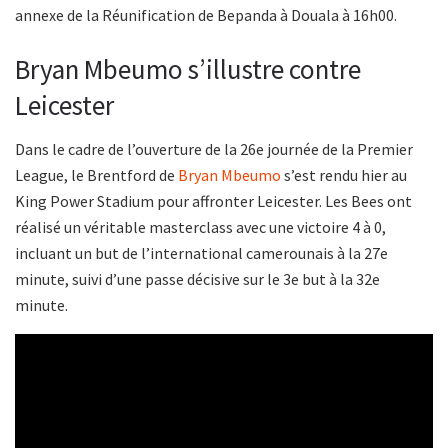
annexe de la Réunification de Bepanda à Douala à 16h00.
Bryan Mbeumo s’illustre contre
Leicester
Dans le cadre de l’ouverture de la 26e journée de la Premier
League, le Brentford de
Bryan Mbeumo
s’est rendu hier au
King Power Stadium pour affronter Leicester. Les Bees ont
réalisé un véritable masterclass avec une victoire 4 à 0,
incluant un but de l’international camerounais à la 27e
minute, suivi d’une passe décisive sur le 3e but à la 32e
minute.