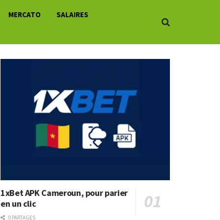
MERCATO
SALAIRES
1xBet APK Cameroun, pour parier
en un clic
0 PARTAGES