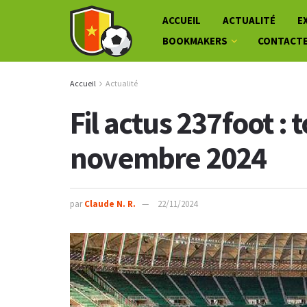
ACCUEIL
ACTUALITÉ
E
BOOKMAKERS
CONTACT
Accueil
Actualité
Fil actus 237foot : 
novembre 2024
par
Claude N. R.
22/11/2024