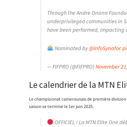
Through the Andre Onana Foundati
underprivileged communities in S
have been performed, impacting c
Nominated by
@InfoSynafoc
p
— FIFPRO (@FIFPRO)
November 21
Le calendrier de la MTN El
Le championnat camerounais de première division 2
saison se termine le 1er juin 2025.
OFFICIEL ! La MTN Elite One dé