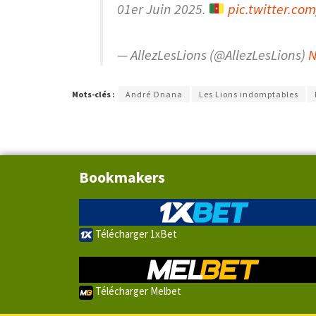
01er Juin 2025.
pic.twitter.co
— AllezLesLions (@AllezLesLions)
N
Mots-clés :
André Onana
Les Lions indomptables
Bookmakers
Télécharger 1xBet
Télécharger Melbet