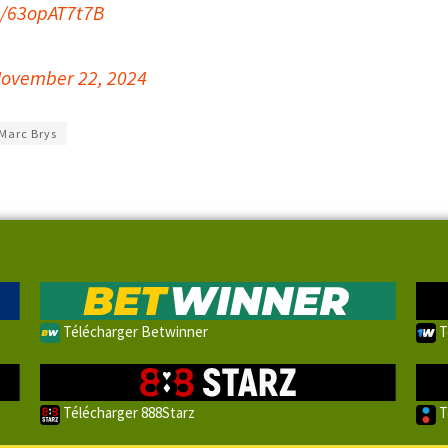
m/63opAT7t7B
ovember 22, 2024
Marc Brys
Télécharger Betwinner
T
Télécharger 888Starz
T