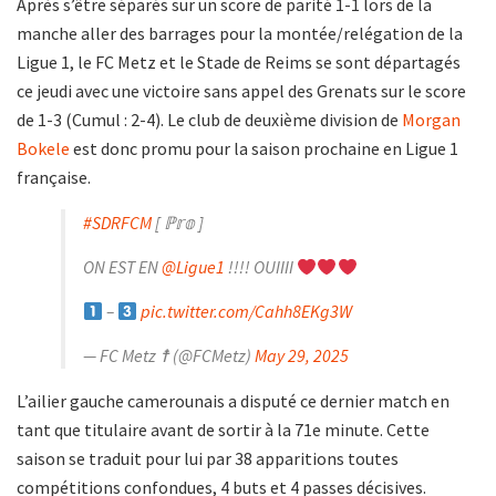
Après s’être séparés sur un score de parité 1-1 lors de la
manche aller des barrages pour la montée/relégation de la
Ligue 1, le FC Metz et le Stade de Reims se sont départagés
ce jeudi avec une victoire sans appel des Grenats sur le score
de 1-3 (Cumul : 2-4). Le club de deuxième division de
Morgan
Bokele
est donc promu pour la saison prochaine en Ligue 1
française.
#SDRFCM
[ ℙ𝕣𝕠 ]
ON EST EN
@Ligue1
!!!! OUIIII
–
pic.twitter.com/Cahh8EKg3W
— FC Metz ☨ (@FCMetz)
May 29, 2025
L’ailier gauche camerounais a disputé ce dernier match en
tant que titulaire avant de sortir à la 71e minute. Cette
saison se traduit pour lui par 38 apparitions toutes
compétitions confondues, 4 buts et 4 passes décisives.