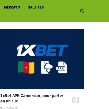
MERCATO
SALAIRES
1xBet APK Cameroun, pour parier
en un clic
0 PARTAGES