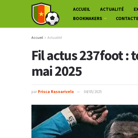
ACCUEIL
ACTUALITÉ
E
BOOKMAKERS
CONTACT
Accueil
Actualité
Fil actus 237foot : 
mai 2025
par
Prisca Rasoarivelo
04/05/2025