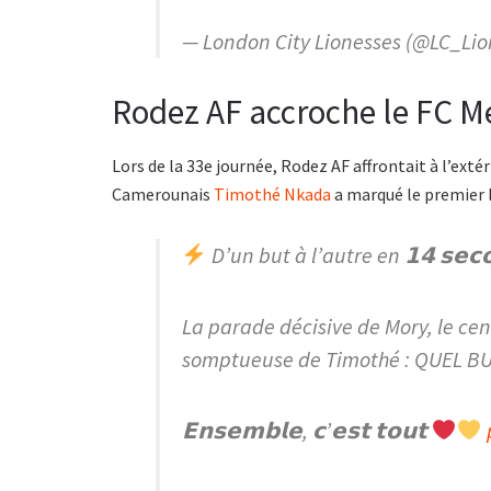
— London City Lionesses (@LC_Li
Rodez AF accroche le FC 
Lors de la 33e journée, Rodez AF affrontait à l’extér
Camerounais
Timothé Nkada
a marqué le premier 
D’un but à l’autre en 𝟭𝟰 𝘀𝗲𝗰
La parade décisive de Mory, le centr
somptueuse de Timothé : QUEL B
𝗘𝗻𝘀𝗲𝗺𝗯𝗹𝗲, 𝗰’𝗲𝘀𝘁 𝘁𝗼𝘂𝘁