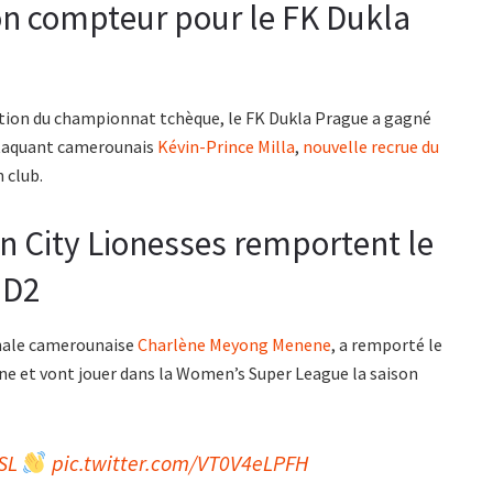
son compteur pour le FK Dukla
égation du championnat tchèque, le FK Dukla Prague a gagné
’attaquant camerounais
Kévin-Prince Milla
,
nouvelle recrue du
n club.
 City Lionesses remportent le
 D2
onale camerounaise
Charlène Meyong Menene
, a remporté le
e et vont jouer dans la Women’s Super League la saison
SL
pic.twitter.com/VT0V4eLPFH