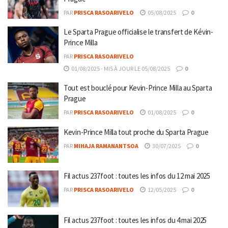
PAR
PRISCA RASOARIVELO
05/08/2025
0
Le Sparta Prague officialise le transfert de Kévin-
Prince Milla
PAR
PRISCA RASOARIVELO
01/08/2025 - MIS À JOUR LE 05/08/2025
0
Tout est bouclé pour Kevin-Prince Milla au Sparta
Prague
PAR
PRISCA RASOARIVELO
01/08/2025
0
Kevin-Prince Milla tout proche du Sparta Prague
PAR
MIHAJA RAMANANTSOA
30/07/2025
0
Fil actus 237foot : toutes les infos du 12 mai 2025
PAR
PRISCA RASOARIVELO
12/05/2025
0
Fil actus 237foot : toutes les infos du 4 mai 2025