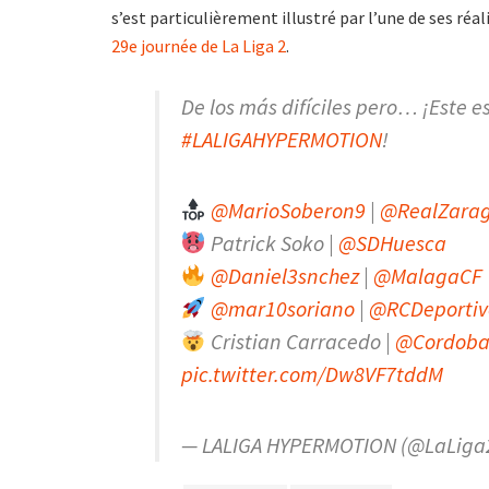
s’est particulièrement illustré par l’une de ses réa
29e journée de La Liga 2
.
De los más difíciles pero… ¡Este es e
#LALIGAHYPERMOTION
!
@MarioSoberon9
|
@RealZara
Patrick Soko |
@SDHuesca
@Daniel3snchez
|
@MalagaCF
@mar10soriano
|
@RCDeportiv
Cristian Carracedo |
@Cordoba
pic.twitter.com/Dw8VF7tddM
— LALIGA HYPERMOTION (@LaLiga