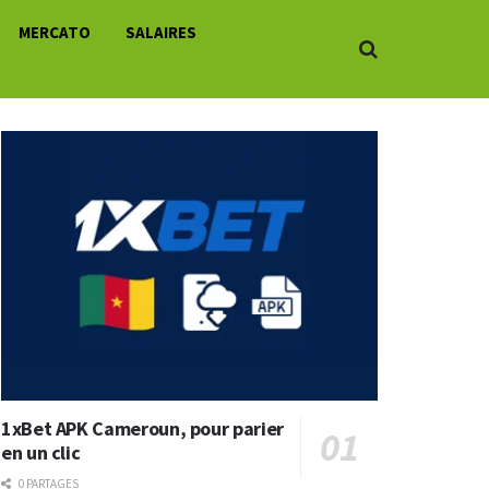
MERCATO
SALAIRES
1xBet APK Cameroun, pour parier
en un clic
0 PARTAGES