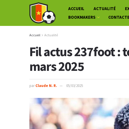
ACCUEIL
ACTUALITÉ
E
BOOKMAKERS
CONTACT
Accueil
Actualité
Fil actus 237foot : 
mars 2025
par
Claude N. R.
05/03/2025