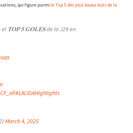
lisations, qui figure parmi
le Top 5 des plus beaux buts de la
l 𝐓𝐎𝐏 𝟓 𝐆𝐎𝐋𝐄𝐒 de la J29 en
goza
o
CF_ofi
#LALIGAHighlights
2)
March 4, 2025