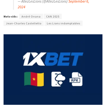
— AllezLesLions (@AllezLesLions)
September 6,
2024
Mots-clés :
André Onana
CAN 2025
Jean-Charles Castelletto
Les Lions indomptables