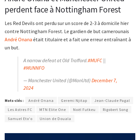
perdent face à Nottingham Forest
Les Red Devils ont perdu sur un score de 2-3 à domicile hier
contre Nottingham Forest. Le gardien de but camerounais
André Onana
était titulaire et a fait une erreur entraînant à
un but.
A narrow defeat at Old Trafford.
#MUFC
||
#MUNNFO
— Manchester United (@ManUtd)
December 7,
2024
Mots-clés :
André Onana
Geremi Njitap
Jean-Claude Pagal
Les Astres FC
MTN Elite One
Noël Futkeu
Rigobert Song
Samuel Eto'o
Union de Douala