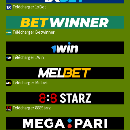
Télécharger 1xBet
Télécharger Betwinner
Télécharger 1Win
Télécharger Melbet
Télécharger 888Starz