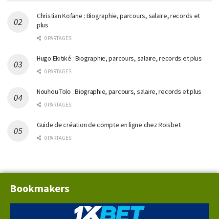
Christian Kofane : Biographie, parcours, salaire, records et
plus
0 PARTAGES
Hugo Ekitiké : Biographie, parcours, salaire, records et plus
0 PARTAGES
Nouhou Tolo : Biographie, parcours, salaire, records et plus
0 PARTAGES
Guide de création de compte en ligne chez Roisbet
0 PARTAGES
Bookmakers