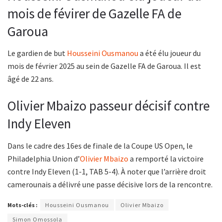
mois de févirer de Gazelle FA de
Garoua
Le gardien de but
Housseini Ousmanou
a été élu joueur du
mois de février 2025 au sein de Gazelle FA de Garoua. Il est
âgé de 22 ans.
Olivier Mbaizo passeur décisif contre
Indy Eleven
Dans le cadre des 16es de finale de la Coupe US Open, le
Philadelphia Union d’
Olivier Mbaizo
a remporté la victoire
contre Indy Eleven (1-1, TAB 5-4). À noter que l’arrière droit
camerounais a délivré une passe décisive lors de la rencontre.
Mots-clés :
Housseini Ousmanou
Olivier Mbaizo
Simon Omossola