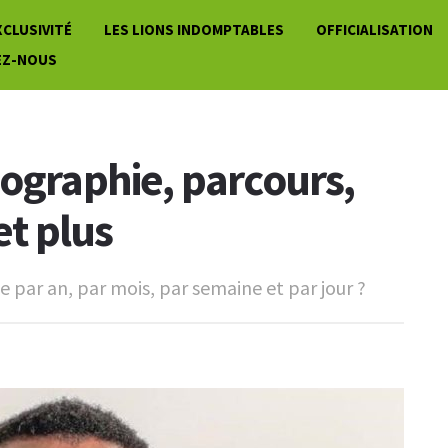
XCLUSIVITÉ
LES LIONS INDOMPTABLES
OFFICIALISATION
EZ-NOUS
iographie, parcours,
et plus
 par an, par mois, par semaine et par jour ?