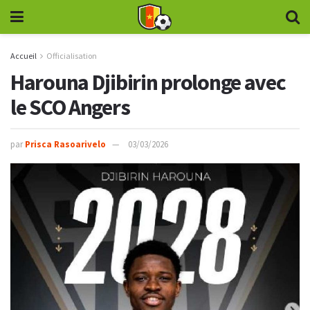
Accueil
Officialisation
Harouna Djibirin prolonge avec
le SCO Angers
par
Prisca Rasoarivelo
03/03/2026