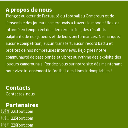
A propos de nous
Plongez au cœur de l’actualité du football au Cameroun et de
l’ensemble des joueurs camerounais à travers le monde ! Restez
informé en temps réel des dernières infos, des résultats
palpitants de nos joueurs et de leurs performances. Ne manquez
aucune compétition, aucun transfert, aucun record battu et
profitez de nos nombreuses interviews. Rejoignez notre
communauté de passionnés et vibrez au rythme des exploits des
joueurs camerounais. Rendez-vous sur notre site dès maintenant
pour vivre intensément le football des Lions Indomptables !
Contacts
Contactez-nous
Partenaires
221foot.com
225foot.com
226foot.com