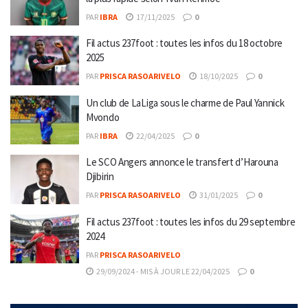
PAR
IBRA
17/11/2025
0
Fil actus 237foot : toutes les infos du 18 octobre
2025
PAR
PRISCA RASOARIVELO
18/10/2025
0
Un club de LaLiga sous le charme de Paul Yannick
Mvondo
PAR
IBRA
22/04/2025
0
Le SCO Angers annonce le transfert d’Harouna
Djibirin
PAR
PRISCA RASOARIVELO
31/01/2025
0
Fil actus 237foot : toutes les infos du 29 septembre
2024
PAR
PRISCA RASOARIVELO
29/09/2024 - MIS À JOUR LE 22/04/2025
0