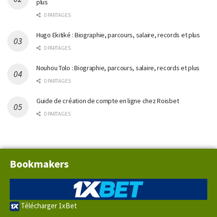
plus
0 PARTAGES
Hugo Ekitiké : Biographie, parcours, salaire, records et plus
0 PARTAGES
Nouhou Tolo : Biographie, parcours, salaire, records et plus
0 PARTAGES
Guide de création de compte en ligne chez Roisbet
0 PARTAGES
Bookmakers
Télécharger 1xBet