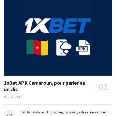
1xBet APK Cameroun, pour parier en
un clic
0 PARTAGES
Christian Kofane : Biographie, parcours, salaire, records et