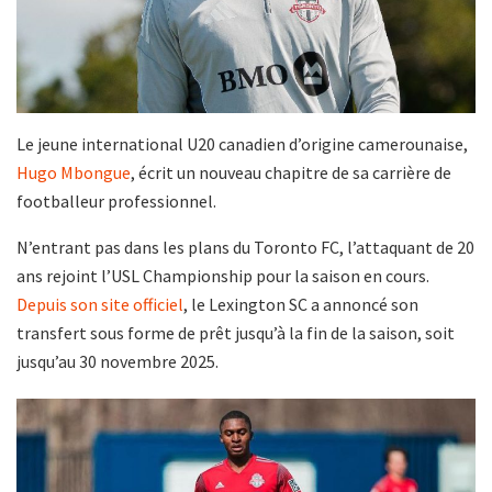
Le jeune international U20 canadien d’origine camerounaise,
Hugo Mbongue
, écrit un nouveau chapitre de sa carrière de
footballeur professionnel.
N’entrant pas dans les plans du Toronto FC, l’attaquant de 20
ans rejoint l’USL Championship pour la saison en cours.
Depuis son site officiel
, le Lexington SC a annoncé son
transfert sous forme de prêt jusqu’à la fin de la saison, soit
jusqu’au 30 novembre 2025.