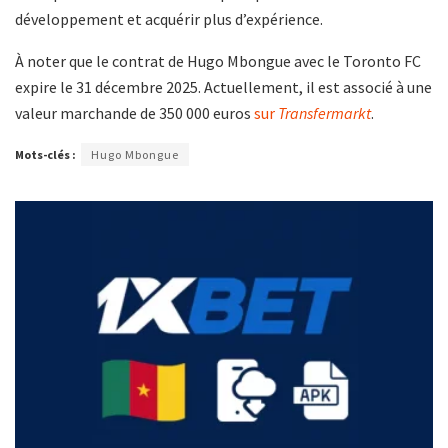
développement et acquérir plus d’expérience.
À noter que le contrat de Hugo Mbongue avec le Toronto FC
expire le 31 décembre 2025. Actuellement, il est associé à une
valeur marchande de 350 000 euros
sur
Transfermarkt
.
Mots-clés :
Hugo Mbongue