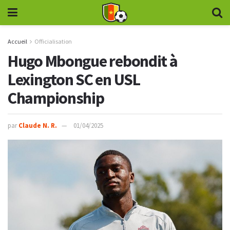
Accueil
Officialisation
Hugo Mbongue rebondit à
Lexington SC en USL
Championship
par
Claude N. R.
01/04/2025