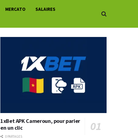
MERCATO
SALAIRES
1xBet APK Cameroun, pour parier
en un clic
0 PARTAGES