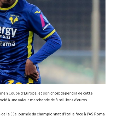
uer en Coupe d’Europe, et son choix dépendra de cette
ssocié à une valeur marchande de 8 millions d’euros.
 de la 33e journée du championnat d’Italie face à l’AS Roma.