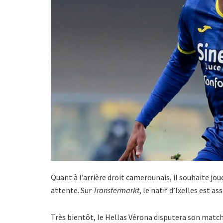
Quant à l’arrière droit camerounais, il souhaite jo
attente. Sur
Transfermarkt
, le natif d’Ixelles est a
Très bientôt, le Hellas Vérona disputera son match