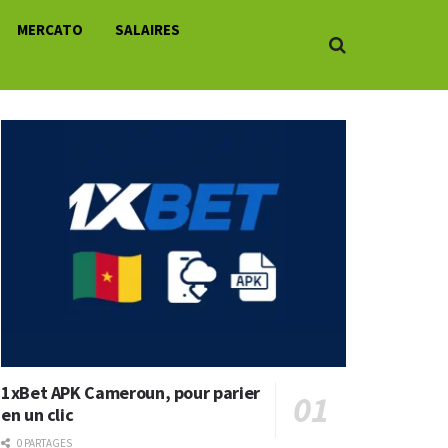
MERCATO
SALAIRES
1xBet APK Cameroun, pour parier
en un clic
0 PARTAGES