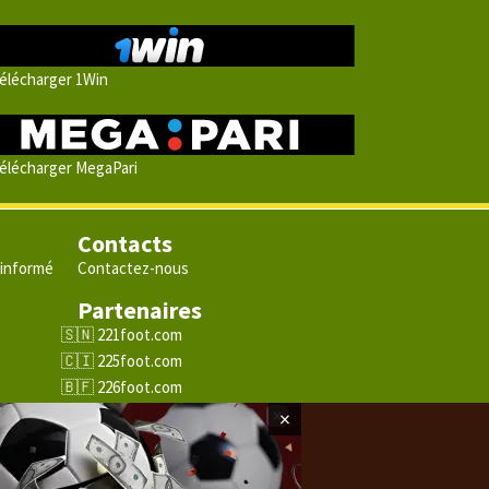
élécharger 1Win
élécharger MegaPari
Contacts
 informé
Contactez-nous
Partenaires
e
221foot.com
225foot.com
226foot.com
228foot.com
×
229foot.com
243foot.com