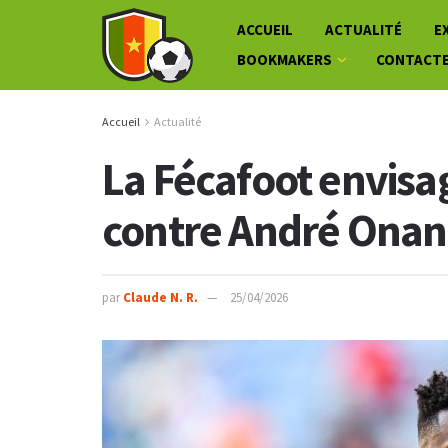
ACCUEIL
ACTUALITÉ
E
BOOKMAKERS
CONTACT
Accueil
Actualité
La Fécafoot envisa
contre André Ona
par
Claude N. R.
25/04/2026