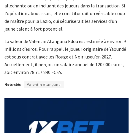
alléchante ou en incluant des joueurs dans la transaction. Si
l’opération aboutissait, elle constituerait un véritable coup
de maître pour la Lazio, qui sécuriserait les services d’un
jeune talent à fort potentiel.
La valeur de Valentin Atangana Edoa est estimée à environ 9
millions d’euros. Pour rappel, le joueur originaire de Yaoundé
est sous contrat avec les Rouge et Noir jusqu’en 2027.
Actuellement, il perçoit un salaire annuel de 120 000 euros,
soit environ 78 717 840 FCFA.
Mots-clés :
Valentin Atangana