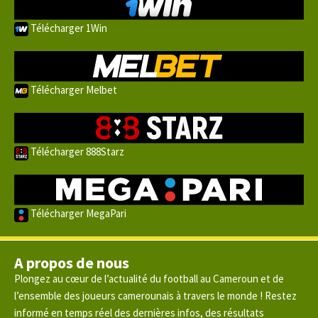
Télécharger 1Win
Télécharger Melbet
Télécharger 888Starz
Télécharger MegaPari
A propos de nous
Plongez au cœur de l’actualité du football au Cameroun et de
l’ensemble des joueurs camerounais à travers le monde ! Restez
informé en temps réel des dernières infos, des résultats