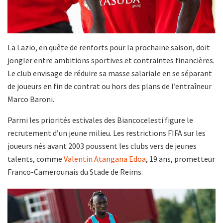
La Lazio, en quête de renforts pour la prochaine saison, doit
jongler entre ambitions sportives et contraintes financières.
Le club envisage de réduire sa masse salariale en se séparant
de joueurs en fin de contrat ou hors des plans de l’entraîneur
Marco Baroni.
Parmi les priorités estivales des Biancocelesti figure le
recrutement d’un jeune milieu. Les restrictions FIFA sur les
joueurs nés avant 2003 poussent les clubs vers de jeunes
talents, comme
Valentin Atangana Edoa
, 19 ans, prometteur
Franco-Camerounais du Stade de Reims.