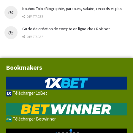
Nouhou Tolo : Biographie, parcours, salaire, records et plus
0 PARTAGES
Guide de création de compte en ligne chez Roisbet
0 PARTAGES
Bookmakers
Télécharger 1xBet
Télécharger Betwinner