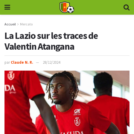
Accueil
Mercato
La Lazio sur les traces de
Valentin Atangana
par
Claude N. R.
28/12/2024