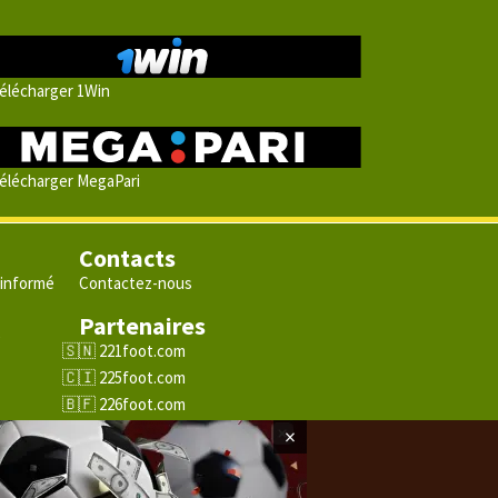
élécharger 1Win
élécharger MegaPari
Contacts
 informé
Contactez-nous
Partenaires
e
221foot.com
225foot.com
226foot.com
228foot.com
×
229foot.com
243foot.com