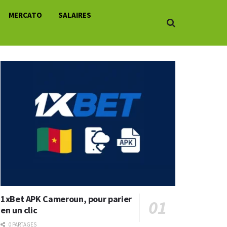
MERCATO
SALAIRES
1xBet APK Cameroun, pour parier
en un clic
0 PARTAGES