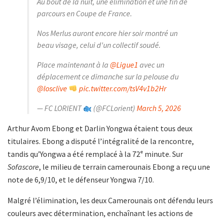
Au bout de la nuit, une élimination et une fin de
parcours en Coupe de France.
Nos Merlus auront encore hier soir montré un
beau visage, celui d'un collectif soudé.
Place maintenant à la
@Ligue1
avec un
déplacement ce dimanche sur la pelouse du
@losclive
pic.twitter.com/tsV4v1b2Hr
— FC LORIENT
(@FCLorient)
March 5, 2026
Arthur Avom Ebong et Darlin Yongwa étaient tous deux
titulaires. Ebong a disputé l’intégralité de la rencontre,
tandis qu’Yongwa a été remplacé à la 72ᵉ minute. Sur
Sofascore
, le milieu de terrain camerounais Ebong a reçu une
note de 6,9/10, et le défenseur Yongwa 7/10.
Malgré l’élimination, les deux Camerounais ont défendu leurs
couleurs avec détermination, enchaînant les actions de