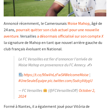
Annoncé récemment, le Camerounais
Moïse Mahop
, âgé de
24 ans,
pourrait quitter son club actuel pour une nouvelle
aventure
. Versailles
a désormais officialisé sur son compte
X
la signature de Mahop en tant que nouvel arrière gauche du
club français évoluant en National.
Le FC Versailles est fier d'annoncer l'arrivée de
Moïse Mahop en provenance du FC Annecy. ✍️
https://t.co/90wVnLzFwS
#WelcomeMoïse
|
#UneSeuleÉquipe
pic.twitter.com/SsdcyVdygU
— FC Versailles
(@FCVersaillesOff)
October 2,
2024
Formé à Nantes, il a également joué pour Vitória de