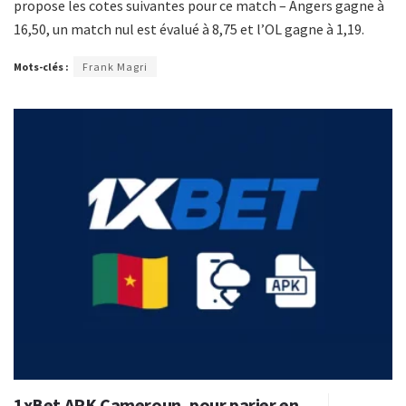
propose les cotes suivantes pour ce match – Angers gagne à
16,50, un match nul est évalué à 8,75 et l’OL gagne à 1,19.
Mots-clés :
Frank Magri
1xBet APK Cameroun, pour parier en