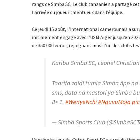
rangs de Simba SC. Le club tanzanien a partagé c
l’arrivée du joueur talentueux dans l’équipe.
Ce jeudi 15 août, l’international camerounais a surp
initialement engagé avec l’USM Alger jusqu’en 2026
de 350 000 euros, rejoignant ainsi l’un des clubs le
Karibu Simba SC, Leonel Christian
Taarifa zaidi tumia Simba App n
sms, data na mastori ya Simba b
8> 1.
#WenyeNchi
#NguvuMoja
pi
— Simba Sports Club (@SimbaSCT
L’ancien buteur du Coton Sport FC a su se distinguer