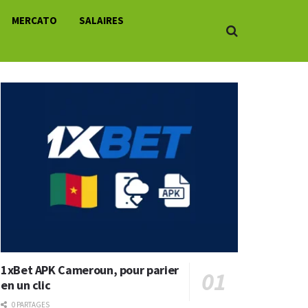
MERCATO
SALAIRES
1xBet APK Cameroun, pour parier
en un clic
0 PARTAGES