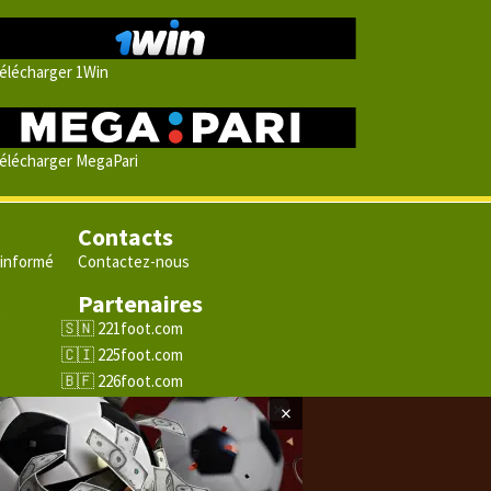
élécharger 1Win
élécharger MegaPari
Contacts
 informé
Contactez-nous
Partenaires
e
221foot.com
225foot.com
226foot.com
228foot.com
×
229foot.com
243foot.com