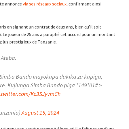
ette annonce
via ses réseaux sociaux,
confirmant ainsi
ris en signant un contrat de deux ans, bien qu’il soit
. Le joueur de 25 ans a paraphé cet accord pour un montant
s plus prestigieux de Tanzanie.
 Ateba.
a Simba Bando inayokupa dakika za kupiga,
ure. Kujiunga Simba Bando piga *149*01# >
c.twitter.com/Kc3SJyvmCh
anzania)
August 15, 2024
 durant son court passage à Alger, où il a fait preuve d’une