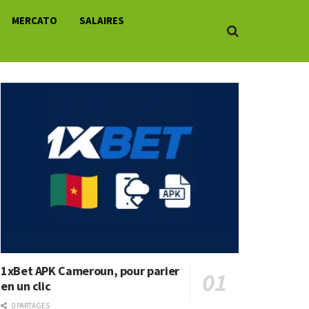
MERCATO
SALAIRES
1xBet APK Cameroun, pour parier
en un clic
0 PARTAGES