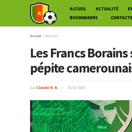
ACCUEIL
ACTUALITÉ
E
BOOKMAKERS
CONTACT
Accueil
Mercato
Les Francs Borains 
pépite camerounai
par
Claude N. R.
01/01/2025