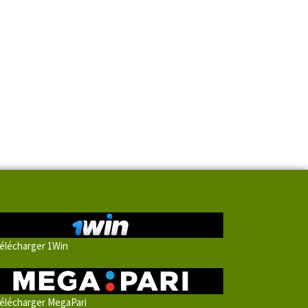
élécharger 1Win
élécharger MegaPari