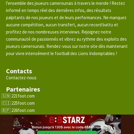
l’ensemble des joueurs camerounais à travers le monde ! Restez
informé en temps réel des dernières infos, des résultats
palpitants de nos joueurs et de leurs performances. Ne manquez
aucune compétition, aucun transfert, aucun record battu et
profitez de nos nombreuses interviews. Rejoignez notre
communauté de passionnés et vibrez au rythme des exploits des
joueurs camerounais. Rendez-vous sur notre site dès maintenant
pour vivre intensément le football des Lions Indomptables !
Contacts
Contactez-nous
Partenaires
221foot.com
225foot.com
226foot.com
228foot.com
×
229foot.com
243foot.com