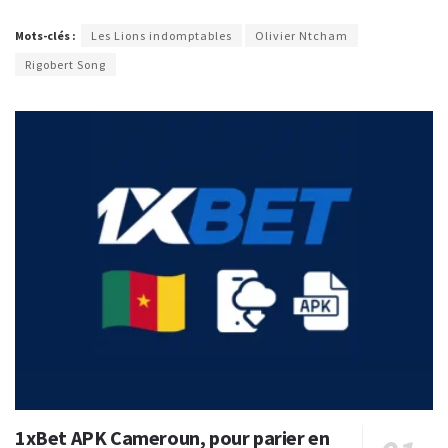
Mots-clés :
Les Lions indomptables
Olivier Ntcham
Rigobert Song
1xBet APK Cameroun, pour parier en