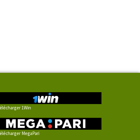
élécharger 1Win
élécharger MegaPari