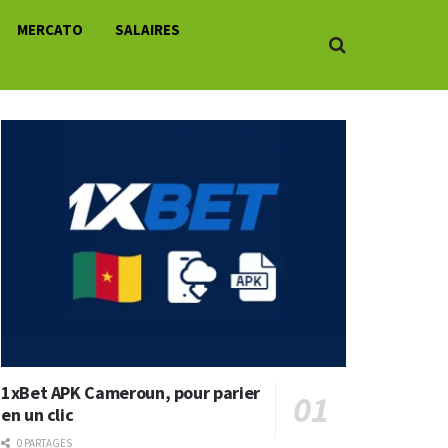
MERCATO
SALAIRES
1xBet APK Cameroun, pour parier
en un clic
0 PARTAGES