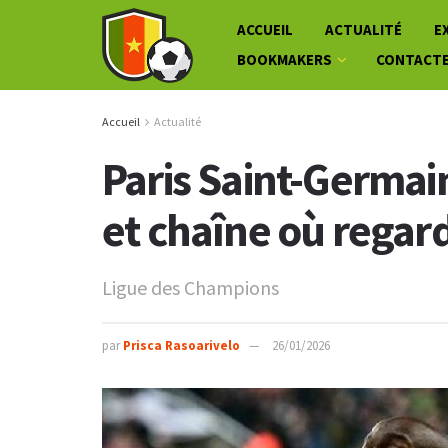
ACCUEIL
ACTUALITÉ
E
BOOKMAKERS
CONTACT
Accueil
Actualité
Paris Saint-Germai
et chaîne où regar
Ligue des Champions
par
Prisca Rasoarivelo
26/01/2026