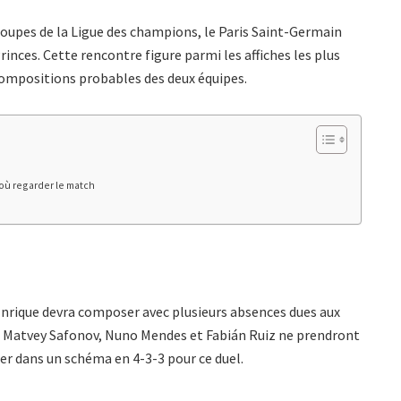
groupes de la Ligue des champions, le Paris Saint-Germain
inces. Cette rencontre figure parmi les affiches les plus
compositions probables des deux équipes.
 où regarder le match
Enrique devra composer avec plusieurs absences dues aux
, Matvey Safonov, Nuno Mendes et Fabián Ruiz ne prendront
uer dans un schéma en 4-3-3 pour ce duel.