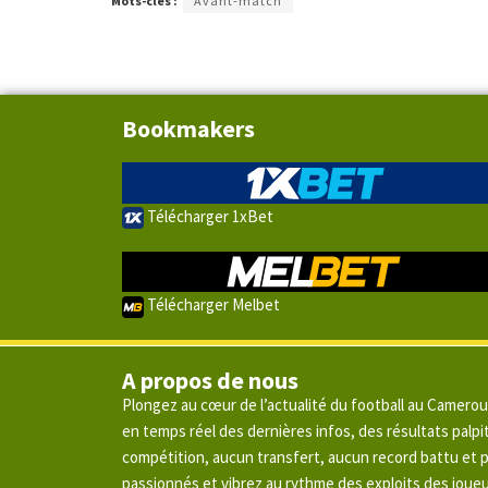
Mots-clés :
Avant-match
Bookmakers
Télécharger 1xBet
Télécharger Melbet
A propos de nous
Plongez au cœur de l’actualité du football au Camero
en temps réel des dernières infos, des résultats pal
compétition, aucun transfert, aucun record battu et
passionnés et vibrez au rythme des exploits des joue