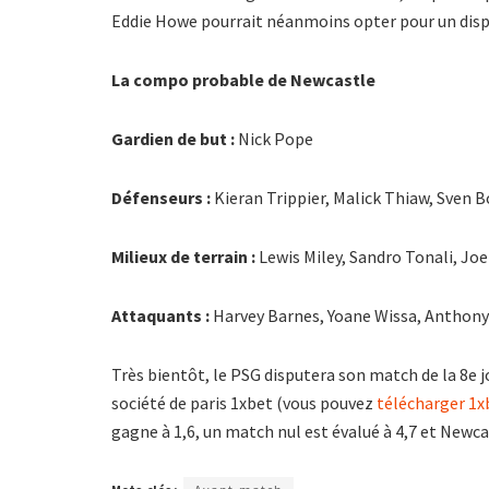
Eddie Howe pourrait néanmoins opter pour un dispo
La compo probable de Newcastle
Gardien de but :
Nick Pope
Défenseurs :
Kieran Trippier, Malick Thiaw, Sven 
Milieux de terrain :
Lewis Miley, Sandro Tonali, Jo
Attaquants :
Harvey Barnes, Yoane Wissa, Anthon
Très bientôt, le PSG disputera son match de la 8e 
société de paris 1xbet (vous pouvez
télécharger 1x
gagne à 1,6, un match nul est évalué à 4,7 et Newca