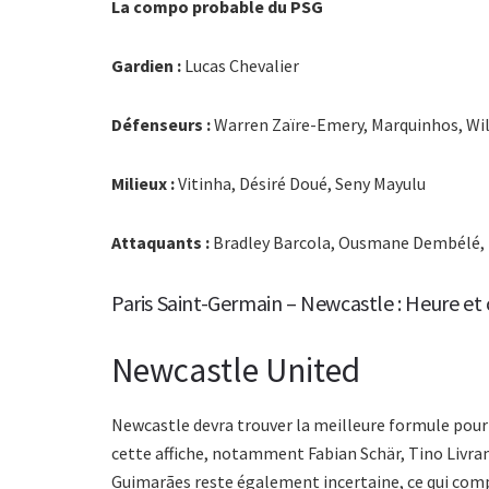
La compo probable du PSG
Gardien :
Lucas Chevalier
Défenseurs :
Warren Zaïre-Emery, Marquinhos, Wi
Milieux :
Vitinha, Désiré Doué, Seny Mayulu
Attaquants :
Bradley Barcola, Ousmane Dembélé, 
Paris Saint-Germain – Newcastle : Heure et
Newcastle United
Newcastle devra trouver la meilleure formule pour 
cette affiche, notamment Fabian Schär, Tino Livra
Guimarães reste également incertaine, ce qui compl