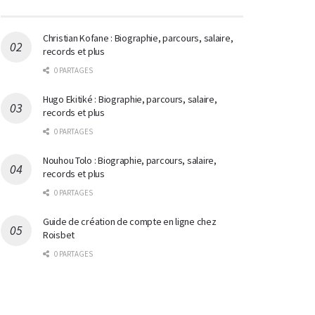
Christian Kofane : Biographie, parcours, salaire,
records et plus
0 PARTAGES
Hugo Ekitiké : Biographie, parcours, salaire,
records et plus
0 PARTAGES
Nouhou Tolo : Biographie, parcours, salaire,
records et plus
0 PARTAGES
Guide de création de compte en ligne chez
Roisbet
0 PARTAGES