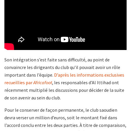
Son intégration s’est faite sans difficulté, au point de
convaincre les dirigeants du club qu’il pouvait avoir un rôle
important dans l’équipe.
D’après les informations exclusives
recueillies par
Africafoot
, les responsables d’Al Ittihad ont
récemment multiplié les discussions pour décider de la suite
de son avenir au sein du club.
Pour le conserver de façon permanente, le club saoudien
devra verser un million d’euros, soit le montant fixé dans
l’accord conclu entre les deux parties. À titre de comparaison,