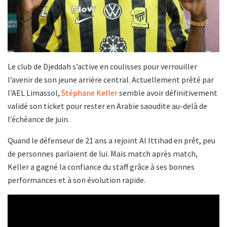
Le club de Djeddah s’active en coulisses pour verrouiller
l’avenir de son jeune arrière central. Actuellement prêté par
l’AEL Limassol,
Stéphane Keller
semble avoir définitivement
validé son ticket pour rester en Arabie saoudite au-delà de
l’échéance de juin.
Quand le défenseur de 21 ans a rejoint Al Ittihad en prêt, peu
de personnes parlaient de lui. Mais match après match,
Keller a gagné la confiance du staff grâce à ses bonnes
performances et à son évolution rapide.