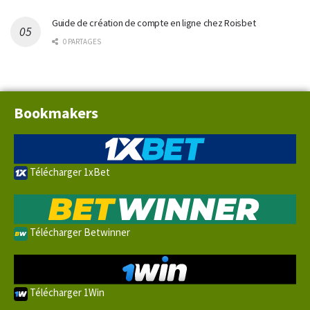
Guide de création de compte en ligne chez Roisbet
0 PARTAGES
Bookmakers
Télécharger 1xBet
Télécharger Betwinner
Télécharger 1Win