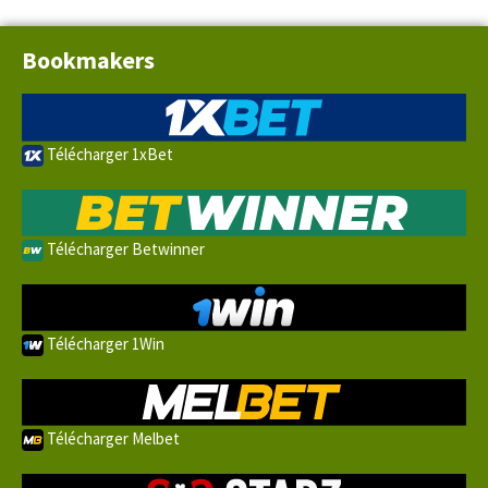
Bookmakers
Télécharger 1xBet
Télécharger Betwinner
Télécharger 1Win
Télécharger Melbet