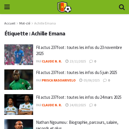
Accueil
Mot-clé
Achille Emana
Étiquette :
Achille Emana
Fil actus 237foot : toutes les infos du 23 novembre
2025
PAR
CLAUDE N. R.
23/11/2025
0
Fil actus 237foot : toutes les infos du 5 juin 2025
PAR
PRISCA RASOARIVELO
05/06/2025
0
Fil actus 237foot : toutes les infos du 24 mars 2025
PAR
CLAUDE N. R.
24/03/2025
0
Nathan Ngoumou : Biographie, parcours, salaire,
records et plus