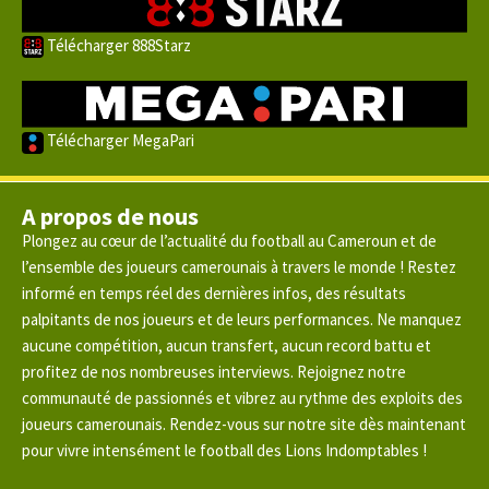
Télécharger 888Starz
Télécharger MegaPari
A propos de nous
Plongez au cœur de l’actualité du football au Cameroun et de
l’ensemble des joueurs camerounais à travers le monde ! Restez
informé en temps réel des dernières infos, des résultats
palpitants de nos joueurs et de leurs performances. Ne manquez
aucune compétition, aucun transfert, aucun record battu et
profitez de nos nombreuses interviews. Rejoignez notre
communauté de passionnés et vibrez au rythme des exploits des
joueurs camerounais. Rendez-vous sur notre site dès maintenant
pour vivre intensément le football des Lions Indomptables !