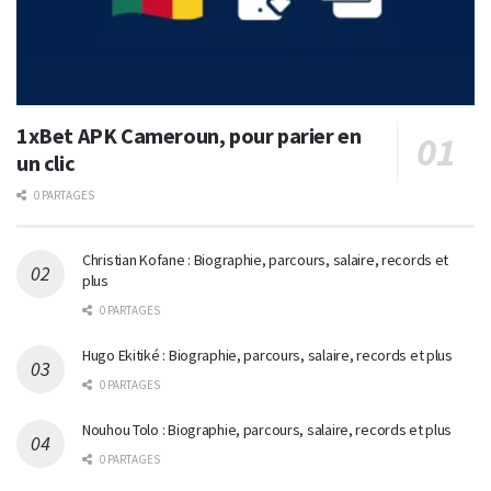
1xBet APK Cameroun, pour parier en
un clic
0 PARTAGES
Christian Kofane : Biographie, parcours, salaire, records et
plus
0 PARTAGES
Hugo Ekitiké : Biographie, parcours, salaire, records et plus
0 PARTAGES
Nouhou Tolo : Biographie, parcours, salaire, records et plus
0 PARTAGES