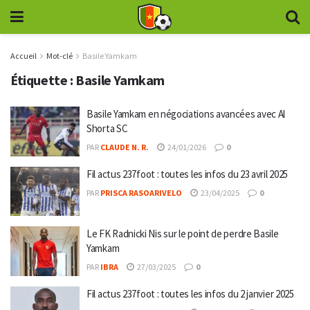
Accueil
Mot-clé
Basile Yamkam
Étiquette :
Basile Yamkam
Basile Yamkam en négociations avancées avec Al
Shorta SC
PAR
CLAUDE N. R.
24/01/2026
0
Fil actus 237foot : toutes les infos du 23 avril 2025
PAR
PRISCA RASOARIVELO
23/04/2025
0
Le FK Radnicki Nis sur le point de perdre Basile
Yamkam
PAR
IBRA
27/03/2025
0
Fil actus 237foot : toutes les infos du 2 janvier 2025