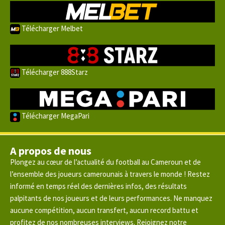
Télécharger Melbet
Télécharger 888Starz
Télécharger MegaPari
A propos de nous
Plongez au cœur de l’actualité du football au Cameroun et de
l’ensemble des joueurs camerounais à travers le monde ! Restez
informé en temps réel des dernières infos, des résultats
palpitants de nos joueurs et de leurs performances. Ne manquez
aucune compétition, aucun transfert, aucun record battu et
profitez de nos nombreuses interviews. Rejoignez notre