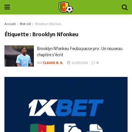
Accueil
Mot-clé
Brooklyn Nfonkeu
Étiquette :
Brooklyn Nfonkeu
Brooklyn Nfonkeu Feuba passe pro : Un nouveau
chapitre s’écrit
PAR
CLAUDE N. R.
16/09/2024
0