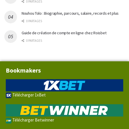
0 PARTAGES
Nouhou Tolo : Biographie, parcours, salaire, records et plus
0 PARTAGES
Guide de création de compte en ligne chez Roisbet
0 PARTAGES
Bookmakers
Télécharger 1xBet
Télécharger Betwinner