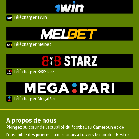
Télécharger 1Win
Télécharger Melbet
Télécharger 888Starz
Télécharger MegaPari
A propos de nous
Plongez au cœur de l’actualité du football au Cameroun et de
l’ensemble des joueurs camerounais à travers le monde ! Restez