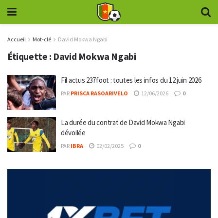
Accueil
Mot-clé
David Mokwa Ngabi
Étiquette :
David Mokwa Ngabi
Fil actus 237foot : toutes les infos du 12 juin 2026
PAR
PRISCA RASOARIVELO
12/06/2026
0
La durée du contrat de David Mokwa Ngabi
dévoilée
PAR
IBRA
02/02/2025
0