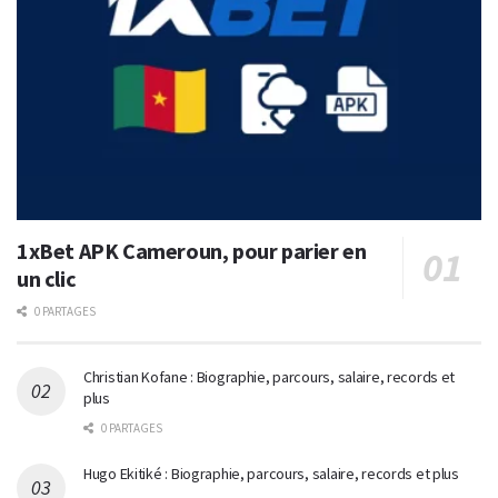
1xBet APK Cameroun, pour parier en
un clic
0 PARTAGES
Christian Kofane : Biographie, parcours, salaire, records et
plus
0 PARTAGES
Hugo Ekitiké : Biographie, parcours, salaire, records et plus