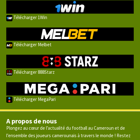
Télécharger 1Win
Télécharger Melbet
Télécharger 888Starz
Télécharger MegaPari
A propos de nous
Plongez au cœur de l’actualité du football au Cameroun et de
l’ensemble des joueurs camerounais à travers le monde ! Restez