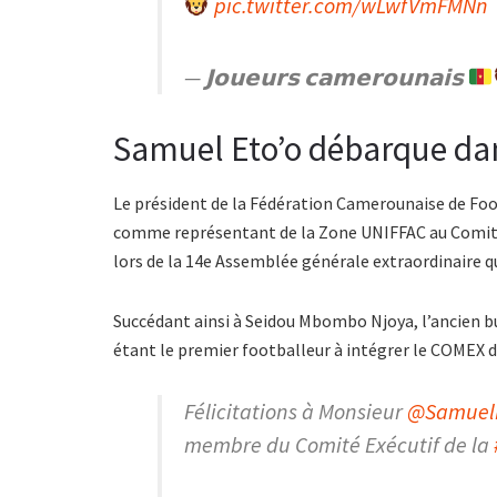
pic.twitter.com/wLwfVmFMNn
— 𝗝𝗼𝘂𝗲𝘂𝗿𝘀 𝗰𝗮𝗺𝗲𝗿𝗼𝘂𝗻𝗮𝗶𝘀
Samuel Eto’o débarque da
Le président de la Fédération Camerounaise de F
comme représentant de la Zone UNIFFAC au Comité e
lors de la 14e Assemblée générale extraordinaire qu
Succédant ainsi à Seidou Mbombo Njoya, l’ancien b
étant le premier footballeur à intégrer le COMEX de
Félicitations à Monsieur
@Samuel
membre du Comité Exécutif de la