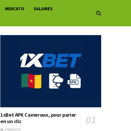
MERCATO
SALAIRES
1xBet APK Cameroun, pour parier
en un clic
0 PARTAGES