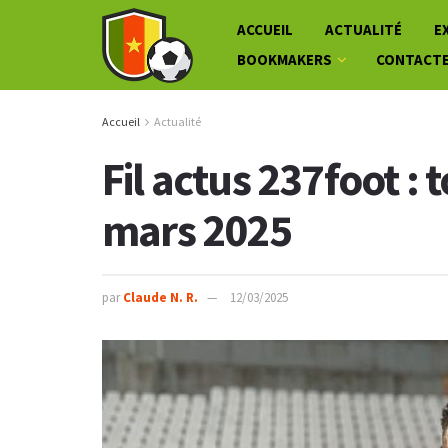
ACCUEIL
ACTUALITÉ
E
BOOKMAKERS
CONTACT
Accueil
Actualité
Fil actus 237foot : 
mars 2025
par
Claude N. R.
12/03/2025