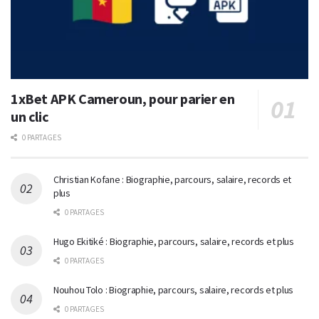
1xBet APK Cameroun, pour parier en
un clic
0 PARTAGES
Christian Kofane : Biographie, parcours, salaire, records et
plus
0 PARTAGES
Hugo Ekitiké : Biographie, parcours, salaire, records et plus
0 PARTAGES
Nouhou Tolo : Biographie, parcours, salaire, records et plus
0 PARTAGES