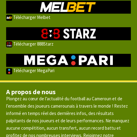
Télécharger Melbet
Télécharger 888Starz
Télécharger MegaPari
A propos de nous
Plongez au cœur de l’actualité du football au Cameroun et de
l’ensemble des joueurs camerounais à travers le monde ! Restez
informé en temps réel des dernières infos, des résultats
palpitants de nos joueurs et de leurs performances. Ne manquez
aucune compétition, aucun transfert, aucun record battu et
profitez de nos nombreuses interviews. Rejoignez notre