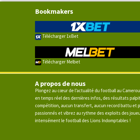
Bookmakers
Télécharger 1xBet
Télécharger Melbet
A propos de nous
Plongez au cœur de l’actualité du football au Camero
en temps réel des dernières infos, des résultats pal
compétition, aucun transfert, aucun record battu et
passionnés et vibrez au rythme des exploits des joue
intensément le football des Lions Indomptables !