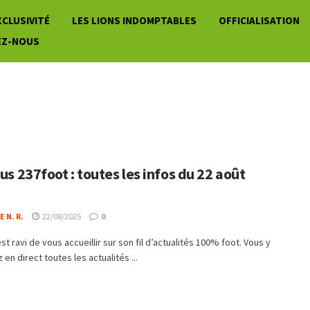
XCLUSIVITÉ
LES LIONS INDOMPTABLES
OFFICIALISATION
EZ-NOUS
tus 237foot : toutes les infos du 22 août
 N. R.
22/08/2025
0
st ravi de vous accueillir sur son fil d’actualités 100% foot. Vous y
 en direct toutes les actualités ...