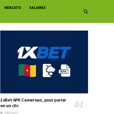
MERCATO
SALAIRES
1xBet APK Cameroun, pour parier
en un clic
0 PARTAGES