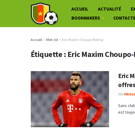
ACCUEIL
ACTUALITÉ
E
BOOKMAKERS
CONTACT
Accueil
Mot-clé
Eric Maxim Choupo-Moting
Étiquette :
Eric Maxim Choupo-
Eric 
offre
PAR
PRISC
Sans clu
est toujo