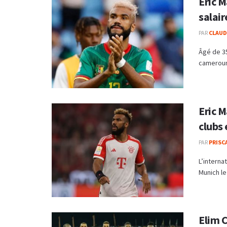
Eric 
salair
PAR
CLAUDE
Âgé de 35
camerouna
Eric 
clubs
PAR
PRISC
L’interna
Munich le 
Elim C