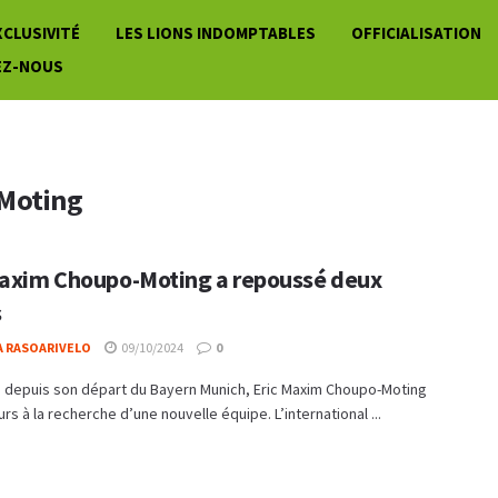
XCLUSIVITÉ
LES LIONS INDOMPTABLES
OFFICIALISATION
EZ-NOUS
Moting
Maxim Choupo-Moting a repoussé deux
s
A RASOARIVELO
09/10/2024
0
b depuis son départ du Bayern Munich, Eric Maxim Choupo-Moting
urs à la recherche d’une nouvelle équipe. L’international ...