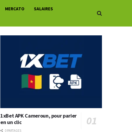
MERCATO
SALAIRES
1xBet APK Cameroun, pour parier
en un clic
0 PARTAGES