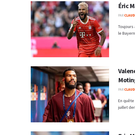
Éric 
PAR
CLAUDE
Toujours 
le Bayern 
Valen
Motin
PAR
CLAUDE
En quête 
juillet d