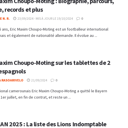
Maxim Choupo-Moting : Biographie, parcours,
e, records et plus
 N. R.
23/09/2024 - MIS À JOUR LE 19/10/2024
0
 ans, Eric Maxim Choupo-Moting est un footballeur international
is et également de nationalité allemande. Il évolue au ...
Maxim Choupo-Moting sur les tablettes de 2
 espagnols
A RASOARIVELO
21/09/2024
0
tional camerounais Eric Maxim Choupo-Moting a quitté le Bayern
1er juillet, en fin de contrat, et reste un ...
AN 2025 : La liste des Lions Indomptable