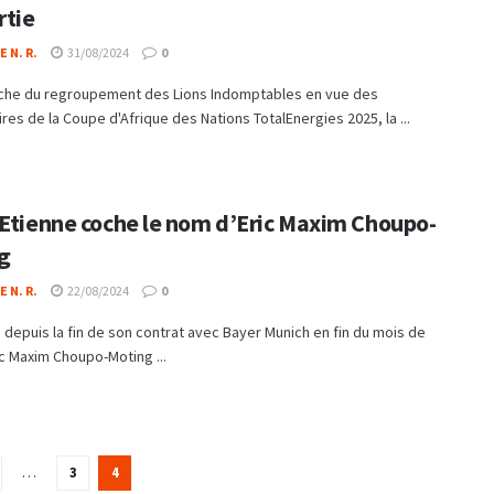
rtie
 N. R.
31/08/2024
0
oche du regroupement des Lions Indomptables en vue des
ires de la Coupe d'Afrique des Nations TotalEnergies 2025, la ...
-Etienne coche le nom d’Eric Maxim Choupo-
g
 N. R.
22/08/2024
0
 depuis la fin de son contrat avec Bayer Munich en fin du mois de
ric Maxim Choupo-Moting ...
…
3
4