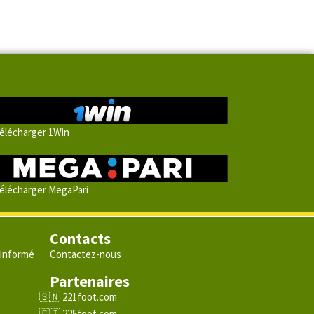
élécharger 1Win
élécharger MegaPari
Contacts
 informé
Contactez-nous
Partenaires
e
221foot.com
225foot.com