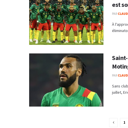
est so
PAR
CLAUDE
À l'appr
éliminato
Saint
Motin
PAR
CLAUDE
Sans club
juillet, E
1