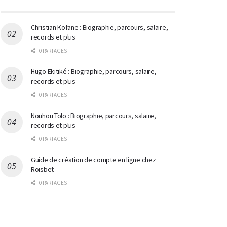
Christian Kofane : Biographie, parcours, salaire,
records et plus
0 PARTAGES
Hugo Ekitiké : Biographie, parcours, salaire,
records et plus
0 PARTAGES
Nouhou Tolo : Biographie, parcours, salaire,
records et plus
0 PARTAGES
Guide de création de compte en ligne chez
Roisbet
0 PARTAGES