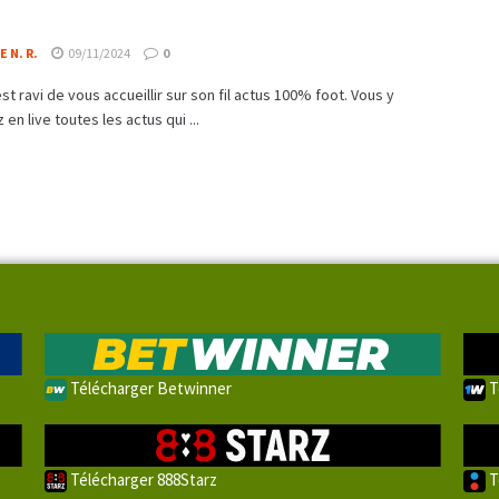
 N. R.
09/11/2024
0
st ravi de vous accueillir sur son fil actus 100% foot. Vous y
en live toutes les actus qui ...
Télécharger Betwinner
T
Télécharger 888Starz
T