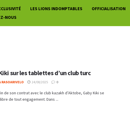
XCLUSIVITÉ
LES LIONS INDOMPTABLES
OFFICIALISATION
EZ-NOUS
iki sur les tablettes d’un club turc
A RASOARIVELO
24/08/2025
0
fin de son contrat avec le club kazakh d’Aktobe, Gaby Kiki se
libre de tout engagement. Dans ...