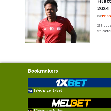
Fil ac
2024
PAR
PRISC
237foot e
trouverez 
Bookmakers
Télécharger 1xBet
Télécharger Melbet