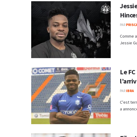
Jessi
Hince
PAR
PRISC
Comme ann
Jessie Gu
Le FC 
l’arri
PAR
IBRA
C'est ter
a annoncé