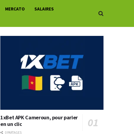
MERCATO
SALAIRES
1xBet APK Cameroun, pour parier
en un clic
0 PARTAGES