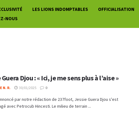
XCLUSIVITÉ
LES LIONS INDOMPTABLES
OFFICIALISATION
EZ-NOUS
 Guera Djou : « Ici, je me sens plus à l’aise »
 N. R.
30/01/2025
0
noncé par notre rédaction de 237foot, Jessie Guera Djou s'est
gé avec Petrocub Hincesti. Le milieu de terrain ...