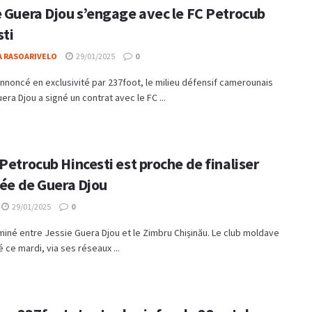
e Guera Djou s’engage avec le FC Petrocub
sti
A RASOARIVELO
29/01/2025
0
oncé en exclusivité par 237foot, le milieu défensif camerounais
era Djou a signé un contrat avec le FC ...
Petrocub Hincesti est proche de finaliser
vée de Guera Djou
29/01/2025
0
miné entre Jessie Guera Djou et le Zimbru Chișinău. Le club moldave
 ce mardi, via ses réseaux ...