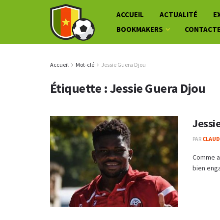
ACCUEIL
ACTUALITÉ
E
BOOKMAKERS
CONTACT
Accueil
Mot-clé
Jessie Guera Djou
Étiquette :
Jessie Guera Djou
Jessie
PAR
CLAUDE
Comme an
bien enga