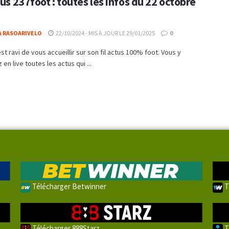
tus 237foot : toutes les infos du 22 octobre
A RASOARIVELO
22/10/2024 - MIS À JOUR LE 29/01/2025
0
st ravi de vous accueillir sur son fil actus 100% foot. Vous y
en live toutes les actus qui ...
Télécharger Betwinner
T
Télécharger 888Starz
T