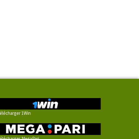
élécharger 1Win
élécharger MegaPari