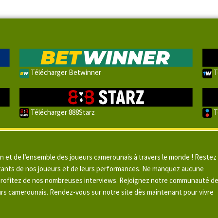
Télécharger Betwinner
T
Télécharger 888Starz
T
un et de l’ensemble des joueurs camerounais à travers le monde ! Restez
pitants de nos joueurs et de leurs performances. Ne manquez aucune
 profitez de nos nombreuses interviews. Rejoignez notre communauté d
urs camerounais. Rendez-vous sur notre site dès maintenant pour vivre