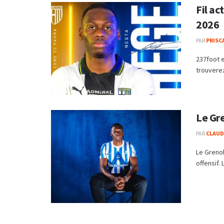
Fil ac
2026
PAR
PRISC
237foot e
trouverez
Le Gr
PAR
CLAUDE
Le Grenob
offensif. 