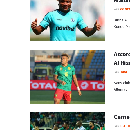
Malo
PAR
PRISC
Dibba Al 
Kunde Mal
Accor
Al His
PAR
IBRA
Sans club
Allemagne
Camer
PAR
CLAUDE