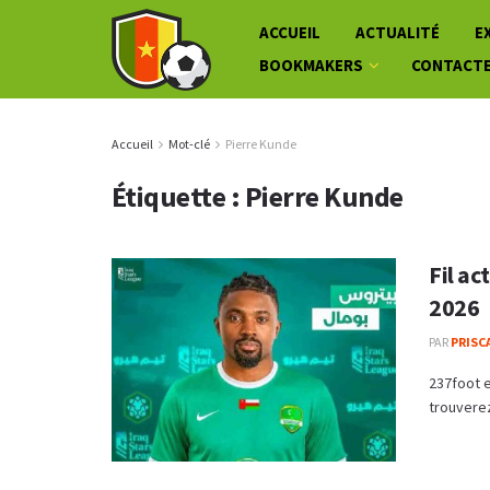
ACCUEIL
ACTUALITÉ
E
BOOKMAKERS
CONTACT
Accueil
Mot-clé
Pierre Kunde
Étiquette :
Pierre Kunde
Fil ac
2026
PAR
PRISC
237foot e
trouverez