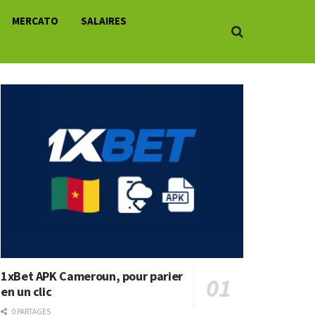
MERCATO
SALAIRES
1xBet APK Cameroun, pour parier
en un clic
0 PARTAGES