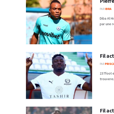
Pierre
PAR
IBRA
Diba Al H
par une r
Fil ac
PAR
PRISC
237foot e
trouverez
Fil ac