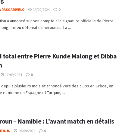
ng
A RASOARIVELO
19/09/2024
0
Hisn a annoncé sur son compte X la signature officielle de Pierre
ong, milieu défensif camerounais. La ...
d total entre Pierre Kunde Malong et Dibba
n
17/09/2024
0
 depuis plusieurs mois et annoncé vers des clubs en Grèce, en
 et même en Espagne et Turquie, ...
oun – Namibie : L’avant match en détails
 N. R.
06/09/2024
0