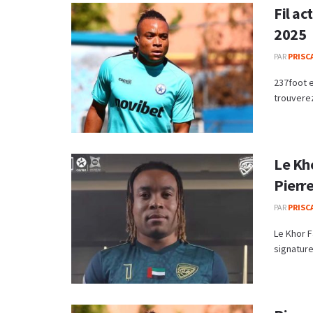
Fil ac
2025
PAR
PRISC
237foot e
trouverez
Le Kho
Pierr
PAR
PRISC
Le Khor F
signature