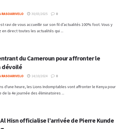
A RASOARIVELO
30/03/2025
0
st ravi de vous accueillir sur son fil d’actualités 100% foot. Vous y
 en direct toutes les actualités qui ...
 entrant du Cameroun pour affronter le
 dévoilé
A RASOARIVELO
14/10/2024
0
s d'une heure, les Lions Indomptables vont affronter le Kenya pour
 de la 4e journée des éliminatoires ...
Al Hisn officialise l’arrivée de Pierre Kunde