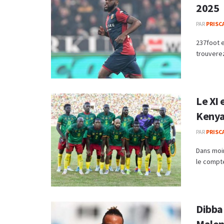
2025
PAR
PRISC
237foot e
trouverez
Le XI
Kenya
PAR
PRISC
Dans moin
le compte
Dibba 