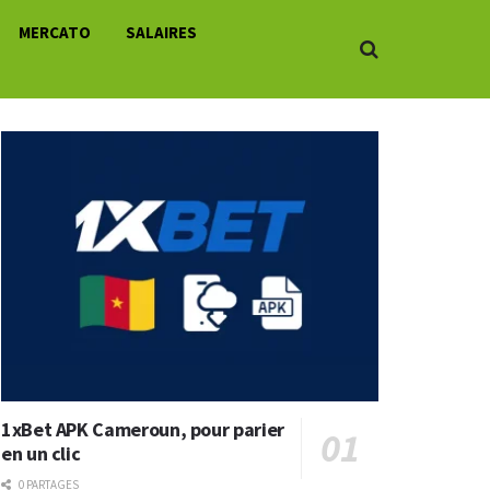
MERCATO
SALAIRES
1xBet APK Cameroun, pour parier
en un clic
0 PARTAGES