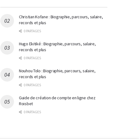
Christian Kofane : Biographie, parcours, salaire,
records et plus
0 PARTAGES
Hugo Ekitiké : Biographie, parcours, salaire,
records et plus
0 PARTAGES
Nouhou Tolo : Biographie, parcours, salaire,
records et plus
0 PARTAGES
Guide de création de compte en ligne chez
Roisbet
0 PARTAGES