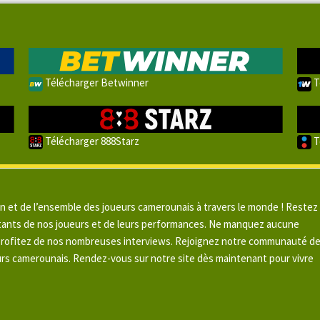
Télécharger Betwinner
T
Télécharger 888Starz
T
un et de l’ensemble des joueurs camerounais à travers le monde ! Restez
pitants de nos joueurs et de leurs performances. Ne manquez aucune
 profitez de nos nombreuses interviews. Rejoignez notre communauté d
urs camerounais. Rendez-vous sur notre site dès maintenant pour vivre