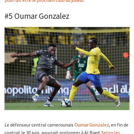
#5 Oumar Gonzalez
Le défenseur central camerounais
Oumar Gonzalez
, en fin de
contrat le 30 juin, pourrait prolonger à Al Raed.
Selon les