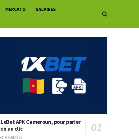
MERCATO
SALAIRES
1xBet APK Cameroun, pour parier
en un clic
0 PARTAGES