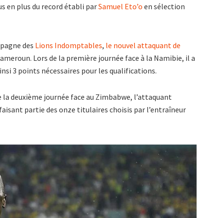
us en plus du record établi par
Samuel Eto’o
en sélection
mpagne des
Lions Indomptables
,
le nouvel attaquant de
Cameroun. Lors de la première journée face à la Namibie, il a
nsi 3 points nécessaires pour les qualifications.
de la deuxième journée face au Zimbabwe, l’attaquant
isant partie des onze titulaires choisis par l’entraîneur