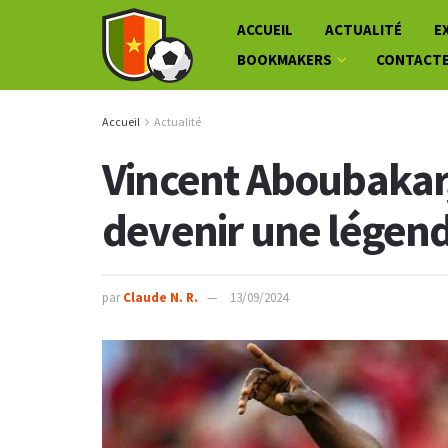
ACCUEIL
ACTUALITÉ
E
BOOKMAKERS
CONTACT
Accueil
Actualité
Vincent Aboubakar,
devenir une légen
par
Claude N. R.
13/09/2024